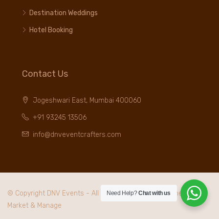
Destination Weddings
Hotel Booking
Contact Us
Jogeshwari East, Mumbai 400060
+91 93245 13506
info@dnveventcrafters.com
© Copyright DNV Events - All rights reserved. Maintained by
I
Need Help?
Chat with us
Market & Manage