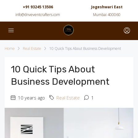
+91 93245 13506
Jogeshwari East
info@dnveventcrafters.com
Mumbai 400060
Home
Real Estate
10 Quick Tips About Business Development
10 Quick Tips About
Business Development
10 years ago
Real Estate
1