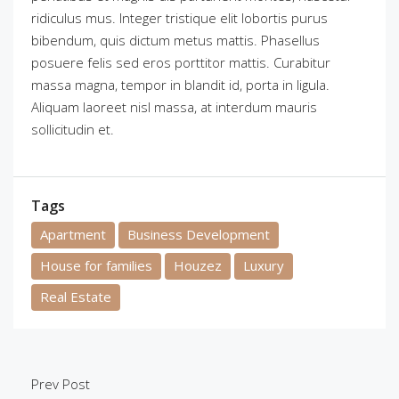
ridiculus mus. Integer tristique elit lobortis purus
bibendum, quis dictum metus mattis. Phasellus
posuere felis sed eros porttitor mattis. Curabitur
massa magna, tempor in blandit id, porta in ligula.
Aliquam laoreet nisl massa, at interdum mauris
sollicitudin et.
Tags
Apartment
Business Development
House for families
Houzez
Luxury
Real Estate
Prev Post