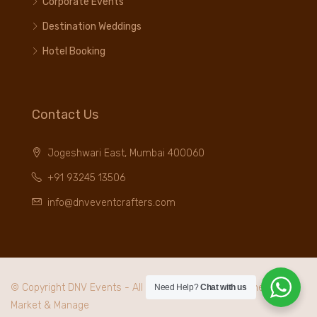
Corporate Events
Destination Weddings
Hotel Booking
Contact Us
Jogeshwari East, Mumbai 400060
+91 93245 13506
info@dnveventcrafters.com
© Copyright DNV Events - All rights reserved. Maintained by
I
Need Help?
Chat with us
Market & Manage