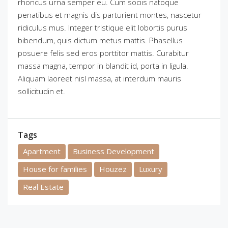
rhoncus urna semper eu. Cum sociis natoque
penatibus et magnis dis parturient montes, nascetur
ridiculus mus. Integer tristique elit lobortis purus
bibendum, quis dictum metus mattis. Phasellus
posuere felis sed eros porttitor mattis. Curabitur
massa magna, tempor in blandit id, porta in ligula.
Aliquam laoreet nisl massa, at interdum mauris
sollicitudin et.
Tags
Apartment
Business Development
House for families
Houzez
Luxury
Real Estate