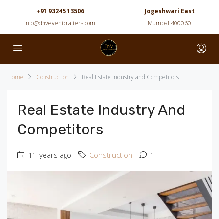
+91 93245 13506
Jogeshwari East
info@dnveventcrafters.com
Mumbai 400060
Home
Construction
Real Estate Industry and Competitors
Real Estate Industry And
Competitors
11 years ago
Construction
1